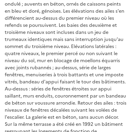
ondulé ; auvents en béton, ornés de caissons peints
en bleu et doré, génoises. Les élévations des ailes s'en
différencient au-dessus du premier niveau où les
refends se poursuivent. Les baies des deuxième et
troisième niveaux sont incluses dans un jeu de
trumeaux identiques mais sans interruption jusqu'au
sommet du troisième niveau. Elévations latérales :
quatre niveaux, le premier percé ou non suivant le
niveau du sol, mur en blocage de moellons équarris
avec joints rubannés ; au-dessus, série de larges
fenêtres, menuiseries à trois battants et une imposte
vitrés, bandeau d'appui faisant le tour des bâtiments.
Au-dessus : séries de fenêtres étroites sur appui
saillant, murs enduits, couronnement par un bandeau
de béton sur voussure arrondie. Retour des ailes : trois
niveaux de fenêtres décalées suivant les volées de
l'escalier. La galerie est en béton, sans aucun décor.
Sur la même terrasse a été créé en 1992 un bâtiment
regroupant les logements de fonction de