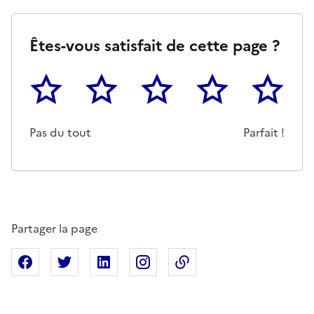
Êtes-vous satisfait de cette page ?
1
2
3
4
5
Cette page ne pas m'a pas du tout été utile
Un peu
Cette page m'a été moyennemen
Cette page m'a été trè
Cette page 
Pas du tout
Parfait !
Partager la page
Partager sur Facebook
Partager sur X
Partager sur Linkedin
Partager sur Instagram
Copier dans le presse