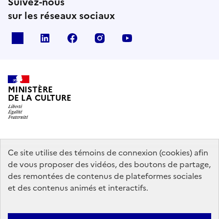
Suivez-nous
sur les réseaux sociaux
x
linkedin
facebook
instagram
youtube
MINISTÈRE
DE LA CULTURE
data.gouv.fr
legifrance.gouv.fr
info.gouv.fr
Ce site utilise des témoins de connexion (cookies) afin
de vous proposer des vidéos, des boutons de partage,
service-public.gouv.fr
des remontées de contenus de plateformes sociales
et des contenus animés et interactifs.
Mentions légales
Accessibilité : partiellement conforme
Politique