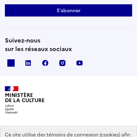
S'abonner
Suivez-nous
sur les réseaux sociaux
x
linkedin
facebook
instagram
youtube
MINISTÈRE
DE LA CULTURE
data.gouv.fr
legifrance.gouv.fr
info.gouv.fr
Ce site utilise des témoins de connexion (cookies) afin