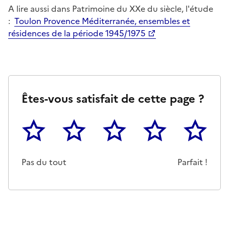
A lire aussi dans Patrimoine du XXe du siècle, l'étude
:
Toulon Provence Méditerranée, ensembles et
résidences de la période 1945/1975
Êtes-vous satisfait de cette page ?
1
2
3
4
5
Cette page ne pas m'a pas du tout été utile
Un peu
Cette page m'a été moyennemen
Cette page m'a été trè
Cette page 
Pas du tout
Parfait !