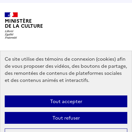
MINISTÈRE
DE LA CULTURE
data.gouv.fr
legifrance.gouv.fr
info.gouv.fr
Ce site utilise des témoins de connexion (cookies) afin
de vous proposer des vidéos, des boutons de partage,
service-public.gouv.fr
des remontées de contenus de plateformes sociales
et des contenus animés et interactifs.
Mentions légales
Accessibilité : partiellement conforme
Politique
Tout accepter
d’utilisation des témoins de connexion (cookies)
Politique générale de
protection des données
Plan du site
Tout refuser
Sauf mention contraire, tous les contenus de ce site sont sous
licence