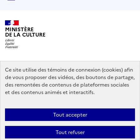
MINISTÈRE
DE LA CULTURE
data.gouv.fr
legifrance.gouv.fr
info.gouv.fr
Ce site utilise des témoins de connexion (cookies) afin
de vous proposer des vidéos, des boutons de partage,
service-public.gouv.fr
des remontées de contenus de plateformes sociales
et des contenus animés et interactifs.
Mentions légales
Accessibilité : partiellement conforme
Politique
Tout accepter
d’utilisation des témoins de connexion (cookies)
Politique générale de
protection des données
Plan du site
Tout refuser