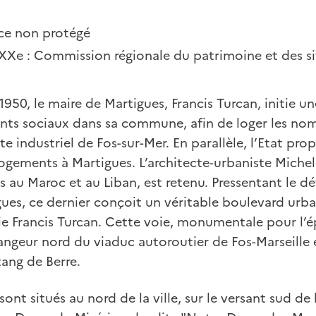
ice non protégé
XXe : Commission régionale du patrimoine et des si
 1950, le maire de Martigues, Francis Turcan, initie
nts sociaux dans sa commune, afin de loger les nom
e industriel de Fos-sur-Mer. En parallèle, l’Etat pro
ogements à Martigues. L’architecte-urbaniste Miche
ns au Maroc et au Liban, est retenu. Pressentant le
igues, ce dernier conçoit un véritable boulevard urbai
ie Francis Turcan. Cette voie, monumentale pour l’
changeur nord du viaduc autoroutier de Fos-Marseille
étang de Berre.
 sont situés au nord de la ville, sur le versant sud d