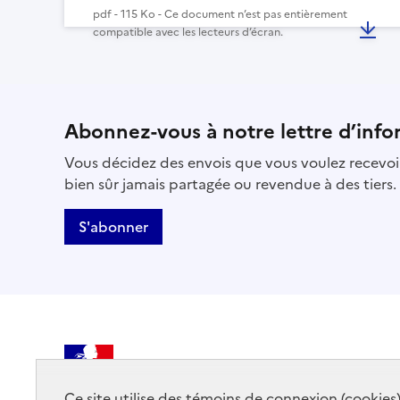
pdf - 115 Ko - Ce document n’est pas entièrement
compatible avec les lecteurs d’écran.
Abonnez-vous à notre lettre d’info
Vous décidez des envois que vous voulez recevoir
bien sûr jamais partagée ou revendue à des tiers.
S'abonner
MINISTÈRE
DE LA CULTURE
Ce site utilise des témoins de connexion (cookies