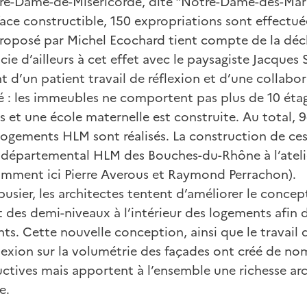
tre-Dame-de-Miséricorde, dite "Notre-Dame-des-Mari
ace constructible, 150 expropriations sont effectuée
proposé par Michel Ecochard tient compte de la décli
socie d’ailleurs à cet effet avec le paysagiste Jacques
 d’un patient travail de réflexion et d’une collabo
é : les immeubles ne comportent pas plus de 10 étag
s et une école maternelle est construite. Au total,
 logements HLM sont réalisés. La construction de ces
ce départemental HLM des Bouches-du-Rhône à l’ateli
amment ici Pierre Averous et Raymond Perrachon).
busier, les architectes tentent d’améliorer le conc
 des demi-niveaux à l’intérieur des logements afin 
ts. Cette nouvelle conception, ainsi que le travail
éflexion sur la volumétrie des façades ont créé de n
ctives mais apportent à l’ensemble une richesse arc
e.