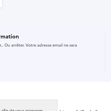
rmation
… Ou arrêter. Votre adresse email ne sera
) afin de vous proposer