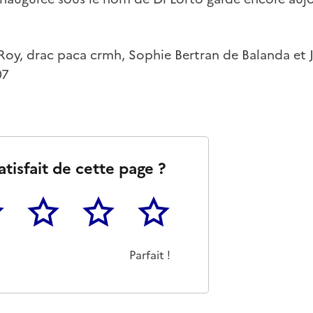
Roy, drac paca crmh, Sophie Bertran de Balanda et J
07
atisfait de cette page ?
3
4
5
as m'a pas du tout été utile
eu
Cette page m'a été moyennement utile
Cette page m'a été très utile
Cette page m'a été parfaitement 
Parfait !