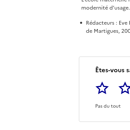
modernité d’usage.
Rédacteurs : Eve 
de Martigues, 20
Êtes-vous s
1
2
Cette page ne p
Un p
Pas du tout