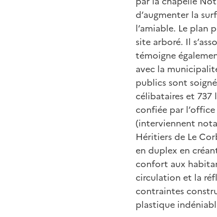
par la chapelle No
d’augmenter la surf
l’amiable. Le plan 
site arboré. Il s’as
témoigne également
avec la municipalit
publics sont soigné
célibataires et 737
confiée par l’offi
(interviennent not
Héritiers de Le Cor
en duplex en créant
confort aux habitan
circulation et la r
contraintes constru
plastique indéniabl