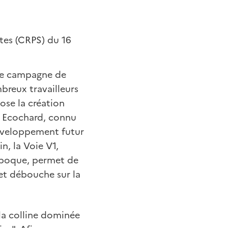
tes (CRPS) du 16
 une campagne de
breux travailleurs
pose la création
l Ecochard, connu
 développement futur
n, la Voie V1,
époque, permet de
 et débouche sur la
e la colline dominée