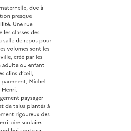
 maternelle, due à
ition presque
ilité. Une rue
 les classes des
a salle de repos pour
 des volumes sont les
ille, créé par les
e adulte ou enfant
s clins d’œil,
n parement, Michel
t-Henri.
nagement paysager
t de talus plantés à
itement rigoureux des
ritoire scolaire.
ourd’hui toute sa