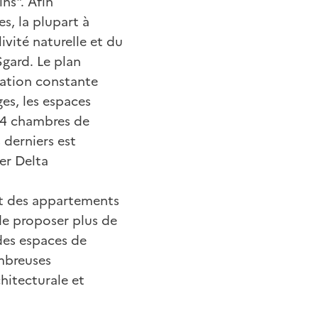
ns". Afin
s, la plupart à
vité naturelle et du
 Sgard. Le plan
ration constante
es, les espaces
 94 chambres de
 derniers est
er Delta
ept des appartements
de proposer plus de
 des espaces de
ombreuses
hitecturale et