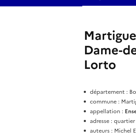
Martigue
Dame-des
Lorto
département : B
commune : Marti
appellation :
Ense
adresse :
quartie
auteurs : Michel 