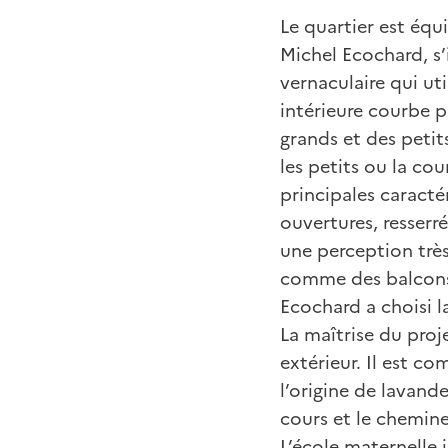
Le quartier est équ
Michel Ecochard, s’
vernaculaire qui ut
intérieure courbe p
grands et des petit
les petits ou la cou
principales caractér
ouvertures, resserr
une perception très
comme des balcons 
Ecochard a choisi la
La maîtrise du pro
extérieur. Il est c
l’origine de lavande
cours et le chemine
L’école maternelle 