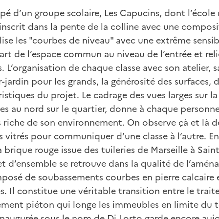
ipé d’un groupe scolaire, Les Capucins, dont l’école
inscrit dans la pente de la colline avec une compos
ilise les "courbes de niveau" avec une extrême sensib
art de l’espace commun au niveau de l’entrée et relie
s. L’organisation de chaque classe avec son atelier, s
r-jardin pour les grands, la générosité des surfaces,
istiques du projet. Le cadrage des vues larges sur la v
ées au nord sur le quartier, donne à chaque personn
 riche de son environnement. On observe çà et là de
vitrés pour communiquer d’une classe à l’autre. E
 brique rouge issue des tuileries de Marseille à Sain
jet d’ensemble se retrouve dans la qualité de l’amé
omposé de soubassements courbes en pierre calcaire e
s. Il constitue une véritable transition entre le tra
ment piéton qui longe les immeubles en limite du ter
inaugurée sous le nom de Di Lorto garde encore auj