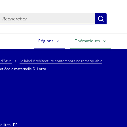
echercher
Lancer la
Régions
Thématiques
 d'Azur
Le label Architecture contemporaine remarquable
et école maternelle Di Lorto
alités