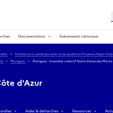
R
arches
Documentation
Événements nationaux
relles
Architecture contemporaine remarquable en Provence-Alpes-Côte
ône
Martigues
Martigues - Ensemble collectif Notre-Dame-des-Marins 
ôte d'Azur
urelles
Aides & démarches
Ressources
Actu