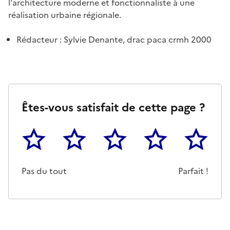
l'architecture moderne et fonctionnaliste à une
réalisation urbaine régionale.
Rédacteur : Sylvie Denante, drac paca crmh 2000
Êtes-vous satisfait de cette page ?
1
2
3
4
5
Cette page ne pas m'a pas du tout été utile
Un peu
Cette page m'a été moyennemen
Cette page m'a été trè
Cette page 
Pas du tout
Parfait !