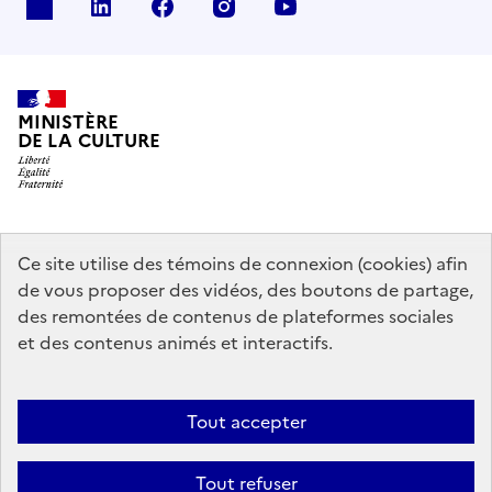
x
linkedin
facebook
instagram
youtube
MINISTÈRE
DE LA CULTURE
data.gouv.fr
legifrance.gouv.fr
info.gouv.fr
Ce site utilise des témoins de connexion (cookies) afin
de vous proposer des vidéos, des boutons de partage,
service-public.gouv.fr
des remontées de contenus de plateformes sociales
et des contenus animés et interactifs.
Mentions légales
Accessibilité : partiellement conforme
Politique
Tout accepter
d’utilisation des témoins de connexion (cookies)
Politique générale de
protection des données
Plan du site
Tout refuser