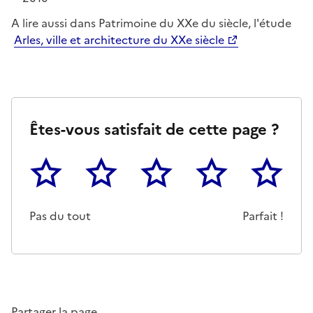
A lire aussi dans Patrimoine du XXe du siècle, l'étude
Arles, ville et architecture du XXe siècle
Êtes-vous satisfait de cette page ?
1
2
3
4
5
Cette page ne pas m'a pas du tout été utile
Un peu
Cette page m'a été moyennemen
Cette page m'a été trè
Cette page 
Pas du tout
Parfait !
Partager la page