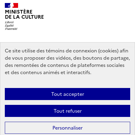
MINISTÈRE
DE LA CULTURE
data.gouv.fr
legifrance.gouv.fr
info.gouv.fr
Ce site utilise des témoins de connexion (cookies) afin
de vous proposer des vidéos, des boutons de partage,
service-public.gouv.fr
des remontées de contenus de plateformes sociales
et des contenus animés et interactifs.
Mentions légales
Accessibilité : partiellement conforme
Politique
Tout accepter
d’utilisation des témoins de connexion (cookies)
Politique générale de
protection des données
Plan du site
Tout refuser
Sauf mention contraire, tous les contenus de ce site sont sous
licence
Personnaliser
etalab-2.0