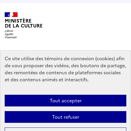
MINISTÈRE
DE LA CULTURE
data.gouv.fr
legifrance.gouv.fr
info.gouv.fr
Ce site utilise des témoins de connexion (cookies) afin
de vous proposer des vidéos, des boutons de partage,
service-public.gouv.fr
des remontées de contenus de plateformes sociales
et des contenus animés et interactifs.
Mentions légales
Accessibilité : partiellement conforme
Politique
Tout accepter
d’utilisation des témoins de connexion (cookies)
Politique générale de
protection des données
Plan du site
Tout refuser
Sauf mention contraire, tous les contenus de ce site sont sous
licence