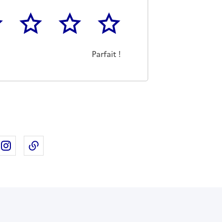
3
4
5
as m'a pas du tout été utile
eu
Cette page m'a été moyennement utile
Cette page m'a été très utile
Cette page m'a été parfaitement 
Parfait !
ebook
ur X
rtager sur Linkedin
Partager sur Instagram
Copier dans le presse-papier