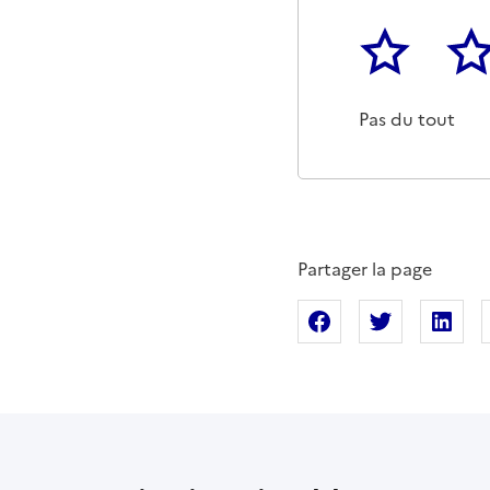
1
2
Cette page ne p
Un p
Pas du tout
Partager la page
Partager sur Fac
Partager s
Pa