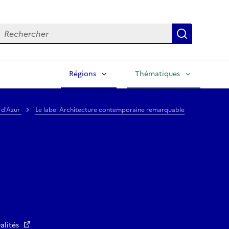
echercher
Lancer la
Régions
Thématiques
 d'Azur
Le label Architecture contemporaine remarquable
alités