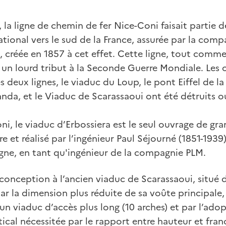
 la ligne de chemin de fer Nice-Coni faisait partie d
ational vers le sud de la France, assurée par la comp
 créée en 1857 à cet effet. Cette ligne, tout comme 
un lourd tribut à la Seconde Guerre Mondiale. Les o
 deux lignes, le viaduc du Loup, le pont Eiffel de la
anda, et le Viaduc de Scarassaoui ont été détruits 
oni, le viaduc d’Erbossiera est le seul ouvrage de g
e et réalisé par l’ingénieur Paul Séjourné (1851-1939
igne, en tant qu'ingénieur de la compagnie PLM.
onception à l’ancien viaduc de Scarassaoui, situé da
 par la dimension plus réduite de sa voûte principale
un viaduc d’accès plus long (10 arches) et par l’ado
rtical nécessitée par le rapport entre hauteur et fra