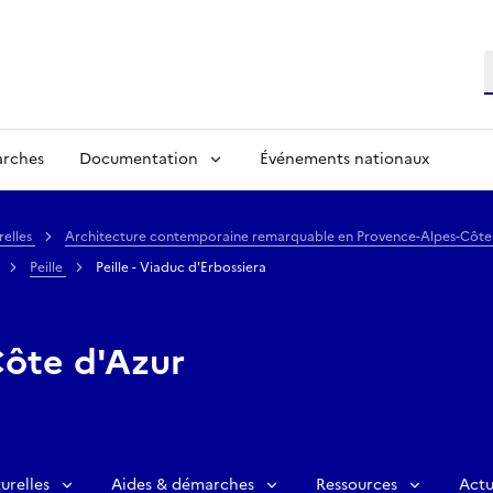
R
arches
Documentation
Événements nationaux
relles
Architecture contemporaine remarquable en Provence-Alpes-Côte
Peille
Peille - Viaduc d'Erbossiera
ôte d'Azur
urelles
Aides & démarches
Ressources
Actu