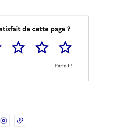
atisfait de cette page ?
3
4
5
as m'a pas du tout été utile
eu
Cette page m'a été moyennement utile
Cette page m'a été très utile
Cette page m'a été parfaitement 
Parfait !
ebook
ur X
rtager sur Linkedin
Partager sur Instagram
Copier dans le presse-papier