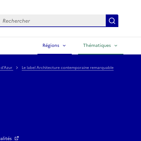
echercher
Lancer la
Régions
Thématiques
 d'Azur
Le label Architecture contemporaine remarquable
alités