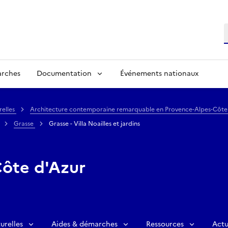
R
arches
Documentation
Événements nationaux
relles
Architecture contemporaine remarquable en Provence-Alpes-Côte
Grasse
Grasse - Villa Noailles et jardins
ôte d'Azur
urelles
Aides & démarches
Ressources
Actu