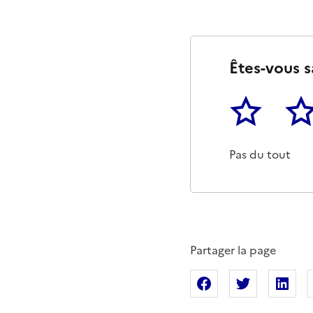
Êtes-vous s
1
2
Cette page ne p
Un p
Pas du tout
Partager la page
Partager sur Fac
Partager s
Pa