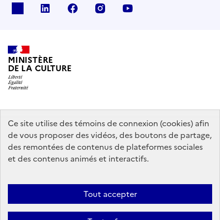
x
linkedin
facebook
instagram
youtube
MINISTÈRE
DE LA CULTURE
data.gouv.fr
legifrance.gouv.fr
info.gouv.fr
Ce site utilise des témoins de connexion (cookies) afin
de vous proposer des vidéos, des boutons de partage,
service-public.gouv.fr
des remontées de contenus de plateformes sociales
et des contenus animés et interactifs.
Mentions légales
Accessibilité : partiellement conforme
Politique
Tout accepter
d’utilisation des témoins de connexion (cookies)
Politique générale de
protection des données
Plan du site