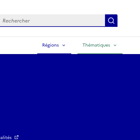
echercher
Lancer la
Régions
Thématiques
alités