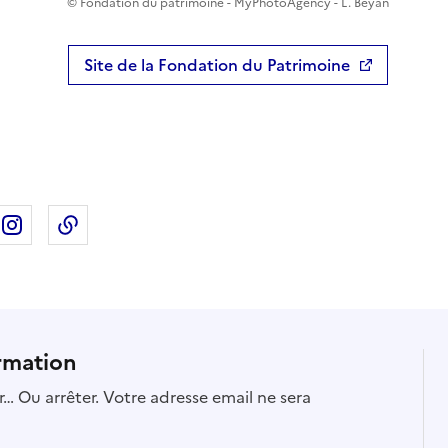
© Fondation du patrimoine - MyPhotoAgency - L. Beyan
Site de la Fondation du Patrimoine
ebook
ur X
rtager sur Linkedin
Partager sur Instagram
Copier dans le presse-papier
rmation
… Ou arrêter. Votre adresse email ne sera