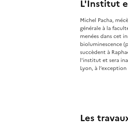
L'Institut 
Michel Pacha, mécèn
générale à la facult
menées dans cet ins
bioluminescence (pr
succèdent à Raphaë
l'institut et sera 
Lyon, à l’exceptio
Les travaux