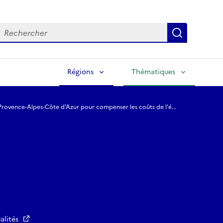
echercher
Lancer la
Régions
Thématiques
 Provence-Alpes-Côte d'Azur pour compenser les coûts de l'é...
alités