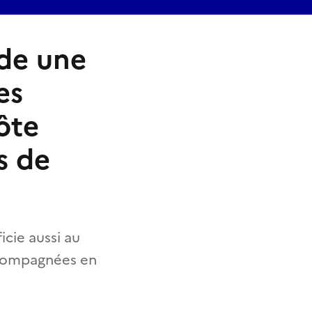
rde une
es
ôte
s de
icie aussi au
accompagnées en