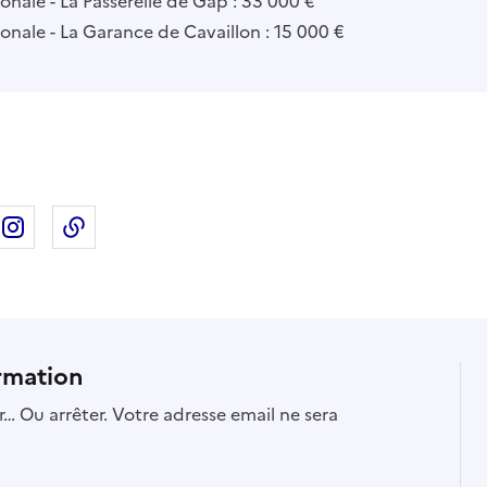
onale - La Passerelle de Gap : 33 000 €
onale - La Garance de Cavaillon : 15 000 €
ebook
ur X
rtager sur Linkedin
Partager sur Instagram
Copier dans le presse-papier
rmation
… Ou arrêter. Votre adresse email ne sera