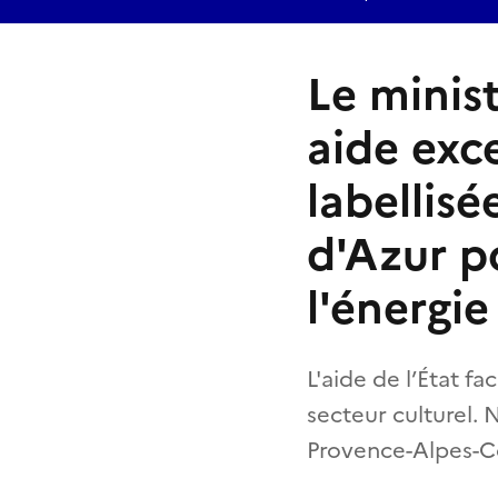
Le minis
aide exc
labellis
d'Azur p
l'énergie
L'aide de l’État f
secteur culturel. 
Provence-Alpes-Cô