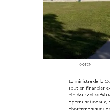
© OTCM
La ministre de la 
soutien financier e
ciblées : celles fai
opéras nationaux, 
chorégraphiques na