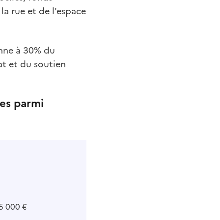
a rue et de l'espace
enne à 30% du
at et du soutien
ées parmi
15 000 €