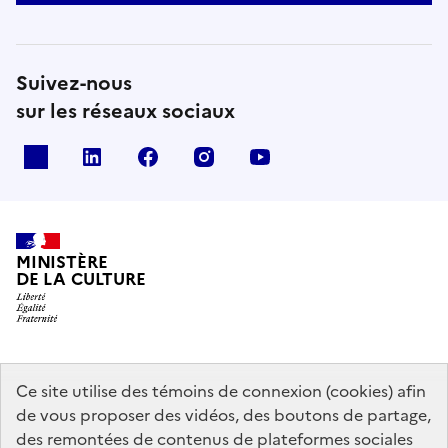
Suivez-nous
sur les réseaux sociaux
x
linkedin
facebook
instagram
youtube
MINISTÈRE
DE LA CULTURE
data.gouv.fr
legifrance.gouv.fr
info.gouv.fr
Ce site utilise des témoins de connexion (cookies) afin
de vous proposer des vidéos, des boutons de partage,
service-public.gouv.fr
des remontées de contenus de plateformes sociales