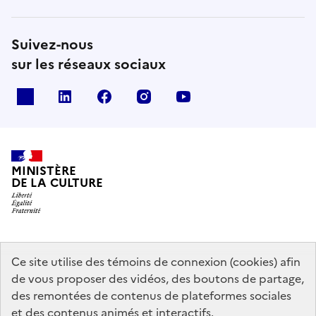
Suivez-nous
sur les réseaux sociaux
x
linkedin
facebook
instagram
youtube
MINISTÈRE
DE LA CULTURE
data.gouv.fr
legifrance.gouv.fr
info.gouv.fr
Ce site utilise des témoins de connexion (cookies) afin
de vous proposer des vidéos, des boutons de partage,
service-public.gouv.fr
des remontées de contenus de plateformes sociales
et des contenus animés et interactifs.