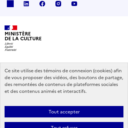
x
linkedin
facebook
instagram
youtube
MINISTÈRE
DE LA CULTURE
data.gouv.fr
legifrance.gouv.fr
info.gouv.fr
Ce site utilise des témoins de connexion (cookies) afin
de vous proposer des vidéos, des boutons de partage,
service-public.gouv.fr
des remontées de contenus de plateformes sociales
et des contenus animés et interactifs.
Mentions légales
Accessibilité : partiellement conforme
Politique
Tout accepter
d’utilisation des témoins de connexion (cookies)
Politique générale de
protection des données
Plan du site
Tout refuser