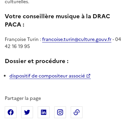
culturelles.
Votre conseillère musique à la DRAC
PACA :
Françoise Turin :
francoise.turin@culture.gouv.fr
- 04
42 16 19 95
Dossier et procédure :
dispositif de compositeur associé
Partager la page
Partager sur Facebook
Partager sur X
Partager sur Linkedin
Partager sur Instagram
Copier dans le presse