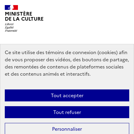
MINISTÈRE
DE LA CULTURE
data.gouv.fr
legifrance.gouv.fr
info.gouv.fr
Ce site utilise des témoins de connexion (cookies) afin
de vous proposer des vidéos, des boutons de partage,
service-public.gouv.fr
des remontées de contenus de plateformes sociales
et des contenus animés et interactifs.
Mentions légales
Accessibilité : partiellement conforme
Politique
Tout accepter
d’utilisation des témoins de connexion (cookies)
Politique générale de
protection des données
Plan du site
Tout refuser
Sauf mention contraire, tous les contenus de ce site sont sous
licence
Personnaliser
etalab-2.0