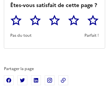
Êtes-vous satisfait de cette page ?
1
2
3
4
5
Cette page ne pas m'a pas du tout été utile
Un peu
Cette page m'a été moyennemen
Cette page m'a été trè
Cette page 
Pas du tout
Parfait !
Partager la page
Partager sur Facebook
Partager sur X
Partager sur Linkedin
Partager sur Instagram
Copier dans le presse