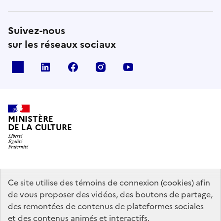
Suivez-nous
sur les réseaux sociaux
x
linkedin
facebook
instagram
youtube
MINISTÈRE
DE LA CULTURE
data.gouv.fr
legifrance.gouv.fr
info.gouv.fr
Ce site utilise des témoins de connexion (cookies) afin
de vous proposer des vidéos, des boutons de partage,
service-public.gouv.fr
des remontées de contenus de plateformes sociales
et des contenus animés et interactifs.