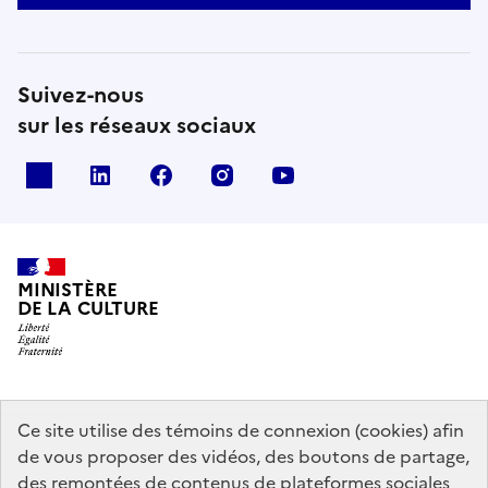
Suivez-nous
sur les réseaux sociaux
x
linkedin
facebook
instagram
youtube
MINISTÈRE
DE LA CULTURE
data.gouv.fr
legifrance.gouv.fr
info.gouv.fr
Ce site utilise des témoins de connexion (cookies) afin
de vous proposer des vidéos, des boutons de partage,
service-public.gouv.fr
des remontées de contenus de plateformes sociales