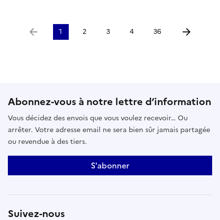
1
2
3
4
36
Aller à la page précédente
Aller à la p
Abonnez-vous à notre lettre d’information
Vous décidez des envois que vous voulez recevoir… Ou
arrêter. Votre adresse email ne sera bien sûr jamais partagée
ou revendue à des tiers.
S'abonner
Suivez-nous