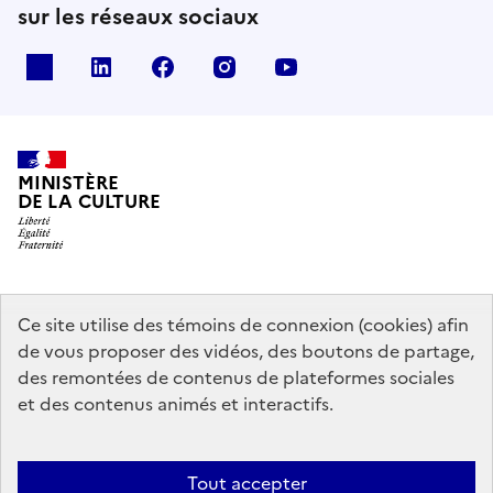
sur les réseaux sociaux
x
linkedin
facebook
instagram
youtube
MINISTÈRE
DE LA CULTURE
data.gouv.fr
legifrance.gouv.fr
info.gouv.fr
Ce site utilise des témoins de connexion (cookies) afin
de vous proposer des vidéos, des boutons de partage,
service-public.gouv.fr
des remontées de contenus de plateformes sociales
et des contenus animés et interactifs.
Mentions légales
Accessibilité : partiellement conforme
Politique
Tout accepter