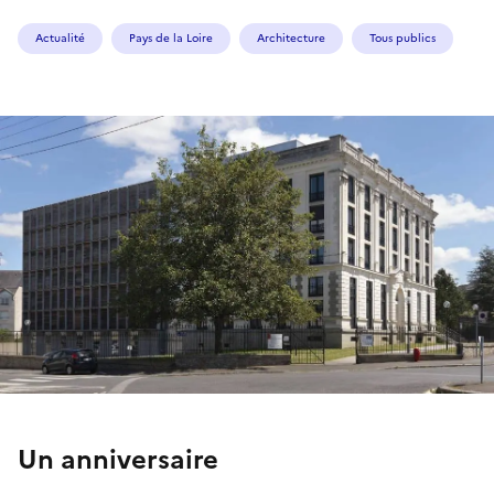
Actualité
Pays de la Loire
Architecture
Tous publics
Un anniv
ersa
ire