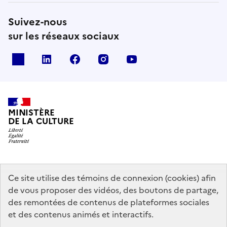
Suivez-nous
sur les réseaux sociaux
x
linkedin
facebook
instagram
youtube
MINISTÈRE
DE LA CULTURE
data.gouv.fr
legifrance.gouv.fr
info.gouv.fr
Ce site utilise des témoins de connexion (cookies) afin
de vous proposer des vidéos, des boutons de partage,
service-public.gouv.fr
des remontées de contenus de plateformes sociales
et des contenus animés et interactifs.