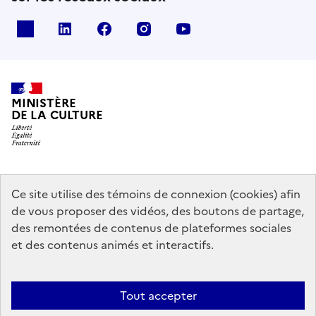
x
linkedin
facebook
instagram
youtube
MINISTÈRE
DE LA CULTURE
data.gouv.fr
legifrance.gouv.fr
info.gouv.fr
Ce site utilise des témoins de connexion (cookies) afin
de vous proposer des vidéos, des boutons de partage,
service-public.gouv.fr
des remontées de contenus de plateformes sociales
et des contenus animés et interactifs.
Mentions légales
Accessibilité : partiellement conforme
Politique
Tout accepter
d’utilisation des témoins de connexion (cookies)
Politique générale de