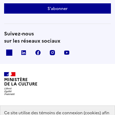
S'abonner
Suivez-nous
sur les réseaux sociaux
x
linkedin
facebook
instagram
youtube
MINISTÈRE
DE LA CULTURE
data.gouv.fr
legifrance.gouv.fr
info.gouv.fr
Ce site utilise des témoins de connexion (cookies) afin