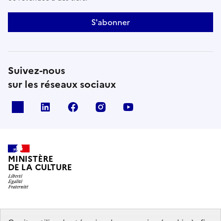
S'abonner
Suivez-nous
sur les réseaux sociaux
x
linkedin
facebook
instagram
youtube
MINISTÈRE
DE LA CULTURE
data.gouv.fr
legifrance.gouv.fr
info.gouv.fr