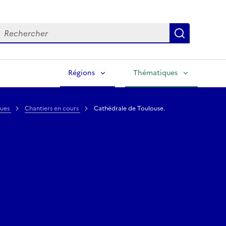
echercher
Lancer la
Régions
Thématiques
ques
Chantiers en cours
Cathédrale de Toulouse.