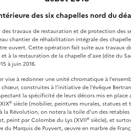
ntérieure des six chapelles nord du dé
des travaux de restauration et de protection des se
u chantier de réhabilitation intégrale des chapell
re ouvert. Cette opération fait suite aux travaux de
 et à la restauration de la chapelle d'axe (dite du S
15 à juin 2016.
r vise à redonner une unité chromatique à l’ensemb
chœur, construites à l'initiative de l'évêque Bertrand
spectant la spécificité de leurs décors mis en place 
e
 XIX
siècle (mobilier, peintures murales, statues et 
à la Révolution, on notera la toile d'un des retables
e
st
, peint par Colombe du Lys (XVII
siècle), et surt
 du Marquis de Puyvert, œuvre en marbre de Franço