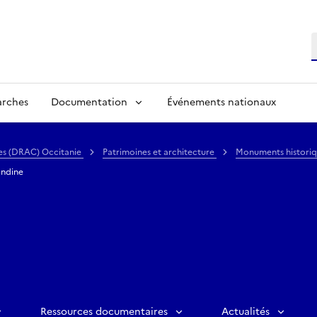
R
arches
Documentation
Événements nationaux
lles (DRAC) Occitanie
Patrimoines et architecture
Monuments histori
ondine
Ressources documentaires
Actualités