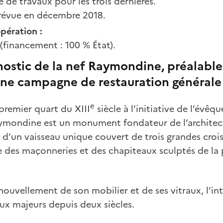
de travaux pour les trois dernières.
prévue en décembre 2018.
opération :
 (financement : 100 % État).
nostic de la nef Raymondine, préalabl
'une campagne de restauration générale
e
premier quart du XIII
siècle à l’initiative de l’évêqu
aymondine est un monument fondateur de l’architec
d’un vaisseau unique couvert de trois grandes croisé
e des maçonneries et des chapiteaux sculptés de la
nouvellement de son mobilier et de ses vitraux, l’inté
ux majeurs depuis deux siècles.