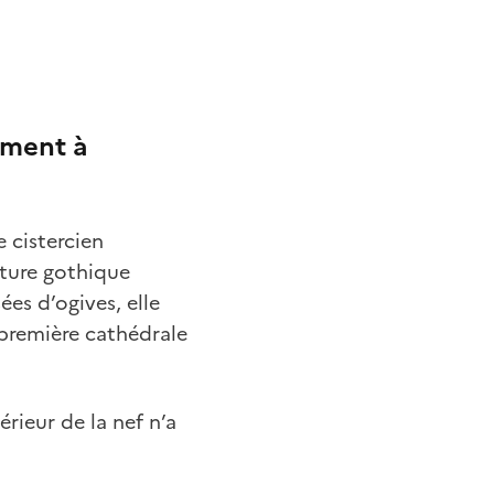
ement à
e cistercien
ture gothique
es d’ogives, elle
 première cathédrale
rieur de la nef n’a