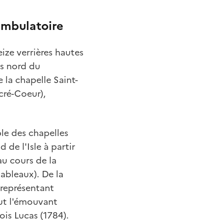
ambulatoire
ize verrières hautes
es nord du
 la chapelle Saint-
acré-Coeur),
le des chapelles
 de l'Isle à partir
au cours de la
tableaux). De la
 représentant
out l'émouvant
is Lucas (1784).