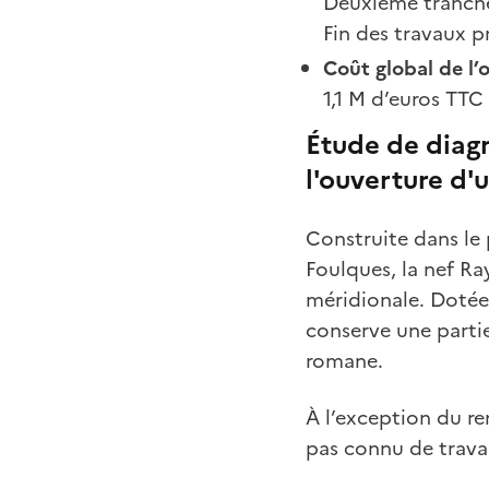
Deuxième tranche 
Fin des travaux 
Coût
global
de l’
1,1 M d’euros TTC
Étude de diag
l'ouverture d
Construite dans le 
Foulques, la nef R
méridionale. Dotée 
conserve une parti
romane.
À l’exception du re
pas connu de trava