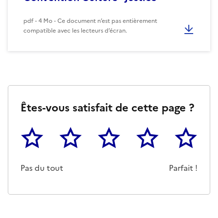
pdf - 4 Mo - Ce document n’est pas entièrement
compatible avec les lecteurs d’écran.
Êtes-vous satisfait de cette page ?
1
2
3
4
5
Cette page ne pas m'a pas du tout été utile
Un peu
Cette page m'a été moyennemen
Cette page m'a été trè
Cette page 
Pas du tout
Parfait !