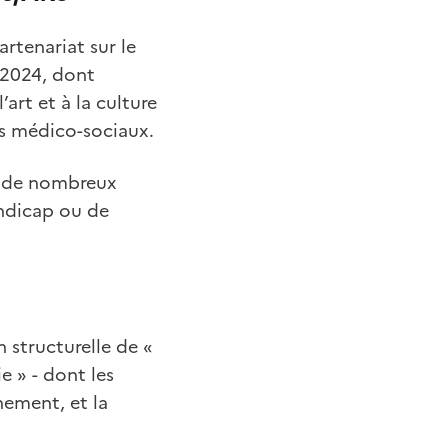
rtenariat sur le
-2024, dont
’art et à la culture
ts médico-sociaux.
nt de nombreux
andicap ou de
n structurelle de «
 » - dont les
nement, et la