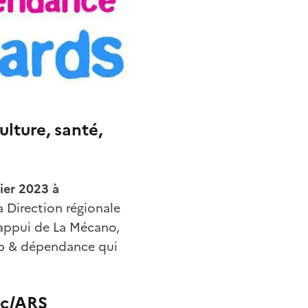
lture, santé,
rier 2023 à
la Direction régionale
l’appui de La Mécano,
cap & dépendance qui
ac/ARS