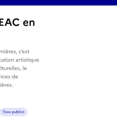
GEAC en
ères, s'est
ation artistique
turelles, le
vices de
ères.
Tous publics