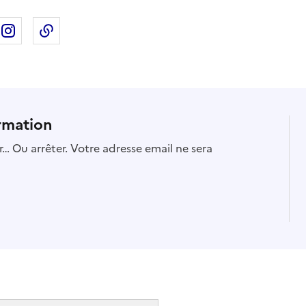
ebook
ur X
rtager sur Linkedin
Partager sur Instagram
Copier dans le presse-papier
rmation
… Ou arrêter. Votre adresse email ne sera