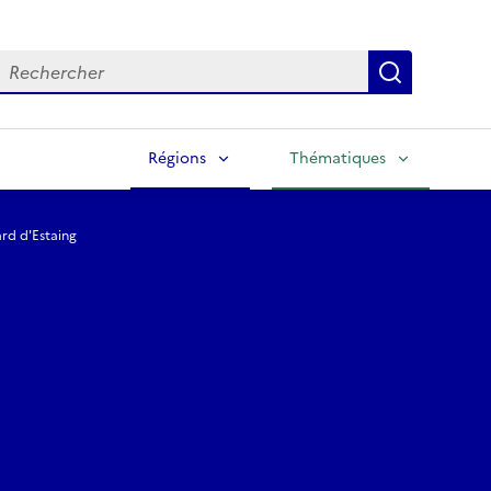
echercher
Lancer la
Régions
Thématiques
ard d'Estaing