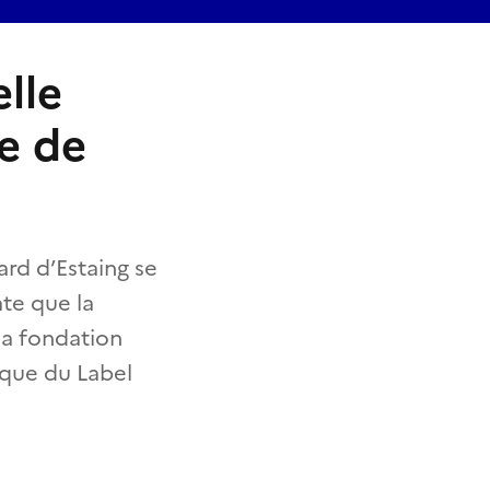
lle
re de
ard d’Estaing se
ate que la
 la fondation
aque du Label