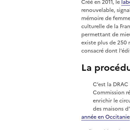
Créé en 2011, le
lab
renouvelable, signa
mémoire de femmes e
culturelle de la Fr
permettant de mieux r
existe plus de 250 
consacré dont l’édi
La procédu
C’est la DRAC 
Commission rég
enrichir le circ
des maisons d’
année en Occitanie