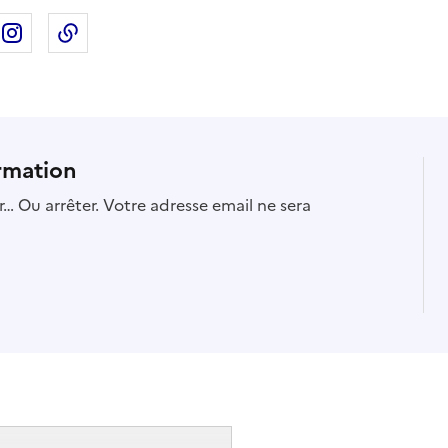
ebook
ur X
rtager sur Linkedin
Partager sur Instagram
Copier dans le presse-papier
rmation
… Ou arrêter. Votre adresse email ne sera