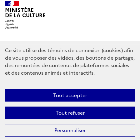
MINISTÈRE
DE LA CULTURE
data.gouv.fr
legifrance.gouv.fr
info.gouv.fr
Ce site utilise des témoins de connexion (cookies) afin
de vous proposer des vidéos, des boutons de partage,
service-public.gouv.fr
des remontées de contenus de plateformes sociales
et des contenus animés et interactifs.
Mentions légales
Accessibilité : partiellement conforme
Politique
Tout accepter
d’utilisation des témoins de connexion (cookies)
Politique générale de
protection des données
Plan du site
Tout refuser
Sauf mention contraire, tous les contenus de ce site sont sous
licence
Personnaliser
etalab-2.0