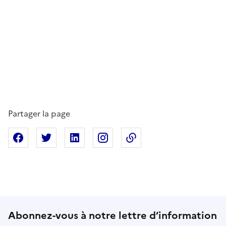
Partager la page
Partager sur Facebook
Partager sur X
Partager sur Linkedin
Partager sur Instagram
Copier dans le presse
Abonnez-vous à notre lettre d’information