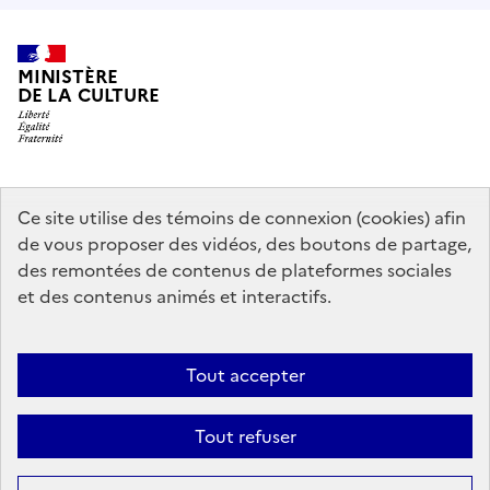
MINISTÈRE
DE LA CULTURE
data.gouv.fr
legifrance.gouv.fr
info.gouv.fr
Ce site utilise des témoins de connexion (cookies) afin
de vous proposer des vidéos, des boutons de partage,
service-public.gouv.fr
des remontées de contenus de plateformes sociales
et des contenus animés et interactifs.
Mentions légales
Accessibilité : partiellement conforme
Politique
Tout accepter
d’utilisation des témoins de connexion (cookies)
Politique générale de
protection des données
Plan du site
Tout refuser
Sauf mention contraire, tous les contenus de ce site sont sous
licence