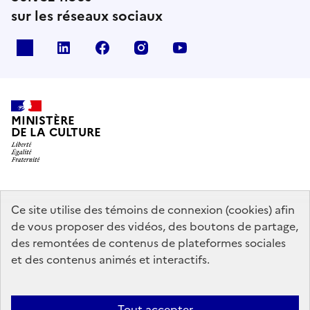
sur les réseaux sociaux
x
linkedin
facebook
instagram
youtube
MINISTÈRE
DE LA CULTURE
data.gouv.fr
legifrance.gouv.fr
info.gouv.fr
Ce site utilise des témoins de connexion (cookies) afin
de vous proposer des vidéos, des boutons de partage,
service-public.gouv.fr
des remontées de contenus de plateformes sociales
et des contenus animés et interactifs.
Mentions légales
Accessibilité : partiellement conforme
Politique
Tout accepter