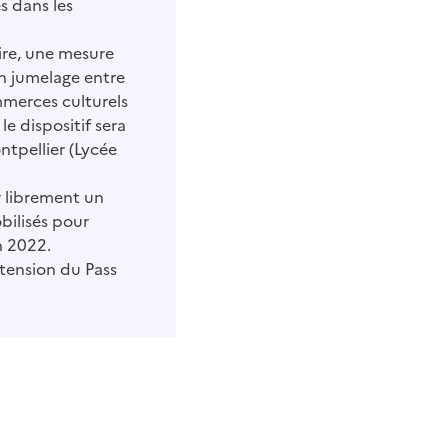
es dans les
oire, une mesure
un jumelage entre
mmerces culturels
le dispositif sera
ontpellier (Lycée
r librement un
bilisés pour
n 2022.
xtension du Pass