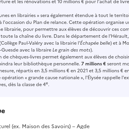
ture et les rénovations et 10 millions € pour l'achat de livr
unes en librairies » sera également étendue à tout le territ
 l'occasion du Plan de relance. Cette opération organise 
ne librairie, pour permettre aux élèves de découvrir ces co
toute la chaîne du livre. Dans le département de l’Hérault, 
Collège Paul-Valéry avec la librairie l’
Échapée belle
) et à M
-Guesde avec la libraire
Le grain des mots
).
n de chèques-livres permet également aux élèves de choisi
oindra leur bibliothèque personnelle.
7 millions €
seront mo
esure, répartis en 3,5 millions € en 2021 et 3,5 millions € e
 opération « grande cause nationale », l'Élysée rappelle l'e
e
es, dès la classe de 4
.
ue
turel (ex. Maison des Savoirs) – Agde