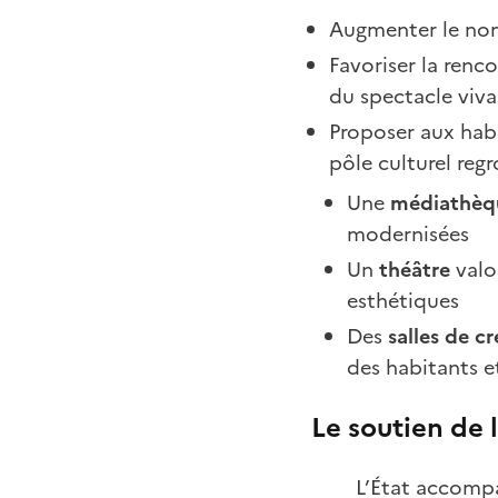
Augmenter le nom
Favoriser la renco
du spectacle viva
Proposer aux habi
pôle culturel reg
Une
médiathèq
modernisées
Un
théâtre
valor
esthétiques
Des
salles de c
des habitants e
Le soutien d
e 
L’État accomp