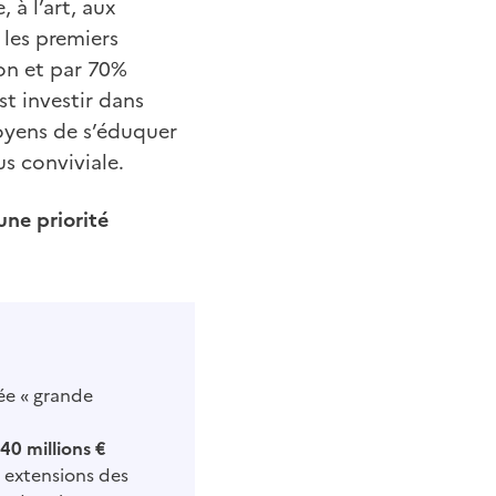
 à l’art, aux
 les premiers
ion et par 70%
t investir dans
moyens de s’éduquer
us conviviale.
une priorité
ée « grande
40 millions €
s extensions des