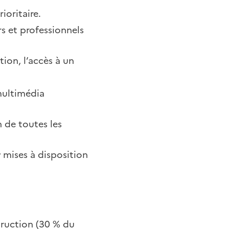
oritaire.
rs et professionnels
ion, l’accès à un
multimédia
n de toutes les
r
mises à disposition
ruction (30 % du