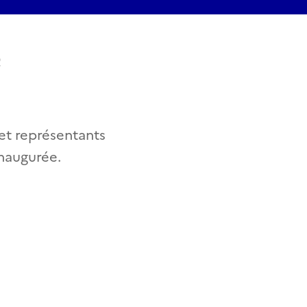
e
 et représentants
inaugurée.