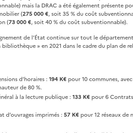
onnable) mais la DRAC a été également présente po
obilier (
275 000 €
, soit 35 % du coût subventionna
on (
73 000 €
, soit 40 % du coût subventionnable).
gnement de l’État continue sur tout le département 
 bibliothèque » en 2021 dans le cadre du plan de re
ensions d’horaires :
194 K€
pour 10 communes, avec 
 hauteur de 80 %.
néral à la lecture publique :
133 K€
pour 6 Contrats 
hat d’ouvrages imprimés :
57 K€
pour 12 réseaux de