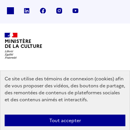
x
linkedin
facebook
instagram
youtube
MINISTÈRE
DE LA CULTURE
data.gouv.fr
legifrance.gouv.fr
info.gouv.fr
Ce site utilise des témoins de connexion (cookies) afin
de vous proposer des vidéos, des boutons de partage,
service-public.gouv.fr
des remontées de contenus de plateformes sociales
et des contenus animés et interactifs.
Mentions légales
Accessibilité : partiellement conforme
Politique
Tout accepter
d’utilisation des témoins de connexion (cookies)
Politique générale de