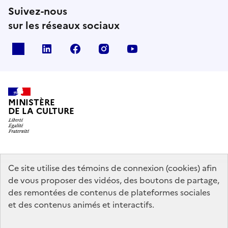
Suivez-nous
sur les réseaux sociaux
x
linkedin
facebook
instagram
youtube
MINISTÈRE
DE LA CULTURE
data.gouv.fr
legifrance.gouv.fr
info.gouv.fr
Ce site utilise des témoins de connexion (cookies) afin
de vous proposer des vidéos, des boutons de partage,
service-public.gouv.fr
des remontées de contenus de plateformes sociales
et des contenus animés et interactifs.