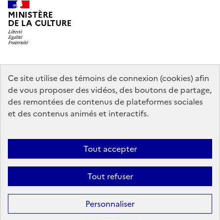
MINISTÈRE
DE LA CULTURE
data.gouv.fr
legifrance.gouv.fr
info.gouv.fr
Ce site utilise des témoins de connexion (cookies) afin
de vous proposer des vidéos, des boutons de partage,
service-public.gouv.fr
des remontées de contenus de plateformes sociales
et des contenus animés et interactifs.
Mentions légales
Accessibilité : partiellement conforme
Politique
Tout accepter
d’utilisation des témoins de connexion (cookies)
Politique générale de
protection des données
Plan du site
Tout refuser
Sauf mention contraire, tous les contenus de ce site sont sous
licence
Personnaliser
etalab-2.0