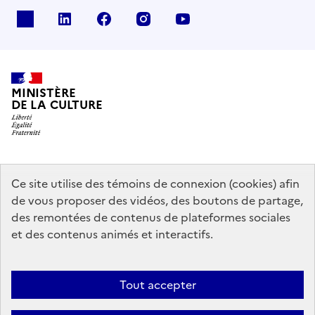
x
linkedin
facebook
instagram
youtube
MINISTÈRE
DE LA CULTURE
data.gouv.fr
legifrance.gouv.fr
info.gouv.fr
Ce site utilise des témoins de connexion (cookies) afin
de vous proposer des vidéos, des boutons de partage,
service-public.gouv.fr
des remontées de contenus de plateformes sociales
et des contenus animés et interactifs.
Contact
Mentions légales
Accessibilité : partiellement conforme
Tout accepter
Politique générale de protection des données
Politique d’utilisation