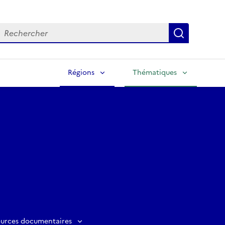
echercher
Lancer la
Régions
Thématiques
ources documentaires