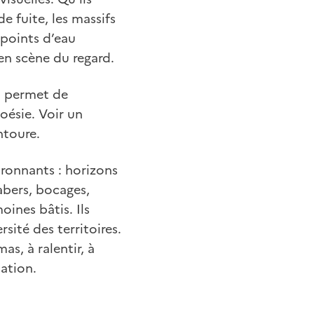
de fuite, les massifs
 points d’eau
 en scène du regard.
rd permet de
oésie. Voir un
ntoure.
ironnants : horizons
abers, bocages,
oines bâtis. Ils
sité des territoires.
s, à ralentir, à
ation.