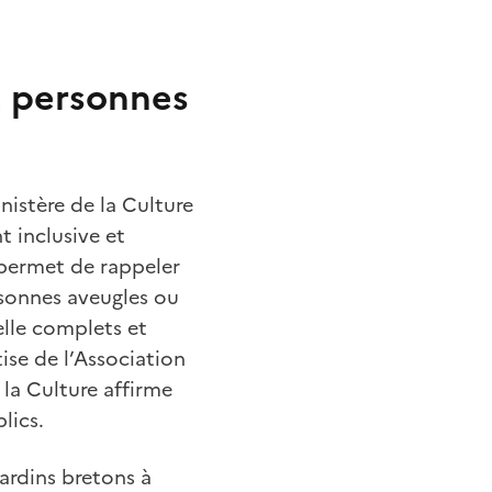
x personnes
nistère de la Culture
 inclusive et
 permet de rappeler
rsonnes aveugles ou
elle complets et
tise de l’Association
 la Culture affirme
blics.
jardins bretons à