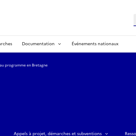
R
arches
Documentation
Événements nationaux
l au programme en Bretagne
Appels à projet, démarches et subventions
Ress