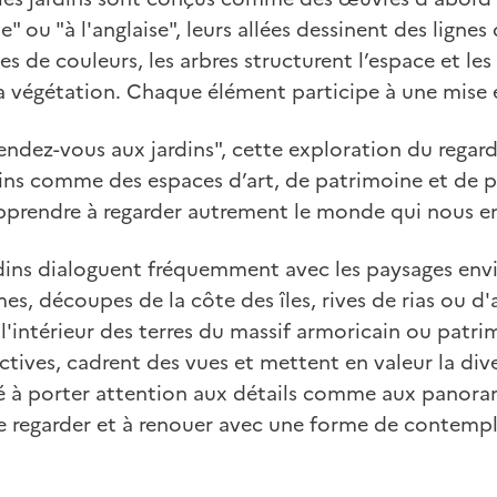
e" ou "à l'anglaise", leurs allées dessinent des lignes 
s de couleurs, les arbres structurent l’espace et les
t la végétation. Chaque élément participe à une mise
endez-vous aux jardins", cette exploration du rega
dins comme des espaces d’art, de patrimoine et de p
 apprendre à regarder autrement le monde qui nous e
rdins dialoguent fréquemment avec les paysages env
es, découpes de la côte des îles, rives de rias ou d'
e l'intérieur des terres du massif armoricain ou patrim
tives, cadrent des vues et mettent en valeur la diver
ité à porter attention aux détails comme aux panorama
e regarder et à renouer avec une forme de contempl