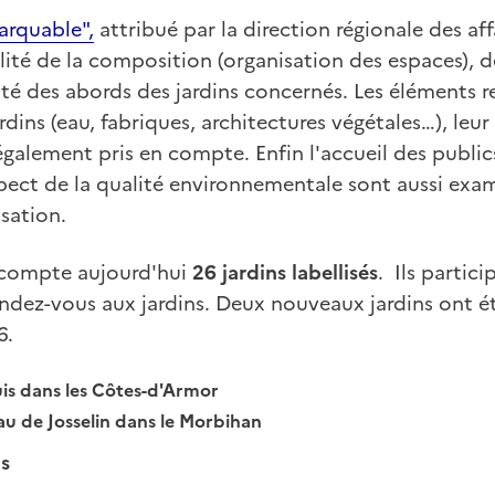
marquable",
attribué par la direction régionale des affa
ité de la composition (organisation des espaces), d
alité des abords des jardins concernés. Les éléments
rdins (eau, fabriques, architectures végétales…), leu
également pris en compte. Enfin l'accueil des publics
pect de la qualité environnementale sont aussi exa
isation.
 compte aujourd'hui
26 jardins labellisés
. Ils partic
dez-vous aux jardins. Deux nouveaux jardins ont été
6.
uis dans les Côtes-d'Armor
au de Josselin dans le Morbihan
is