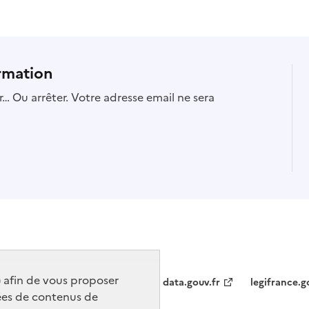
rmation
… Ou arrêter. Votre adresse email ne sera
) afin de vous proposer
data.gouv.fr
legifrance.g
ées de contenus de