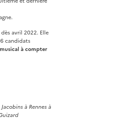
uitième et dernière
agne.
ès avril 2022. Elle
 6 candidats
r musical à compter
s Jacobins à Rennes à
 Guizard