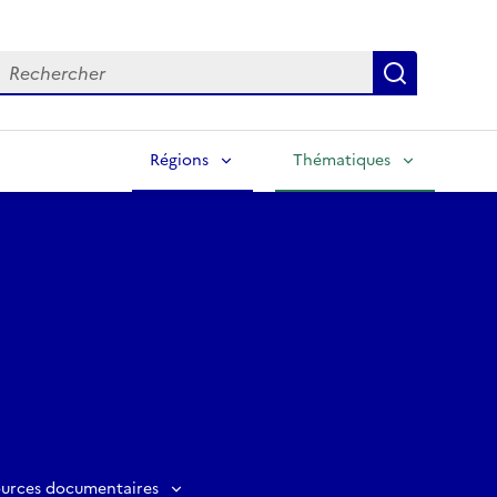
echercher
Lancer la
Régions
Thématiques
ources documentaires