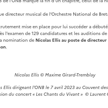
 de l'ONB marque la fin d’un chapitre, celui de la h
ue directeur musical de l’Orchestre National de Bret
rutement mise en place pour lui succéder a débuté d
rès l'examen de 129 candidatures et les auditions de
 la nomination de
Nicolas Ellis au poste de directeu
son
.
Nicolas Ellis © Maxime Girard-Tremblay
as Ellis dirigeant l’ONB le 7 avril 2023 au Couvent de
sion du concert « Les Chants du Vivant » © Laurent