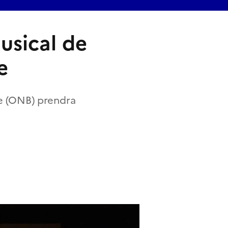
usical de
e
ne (ONB) prendra