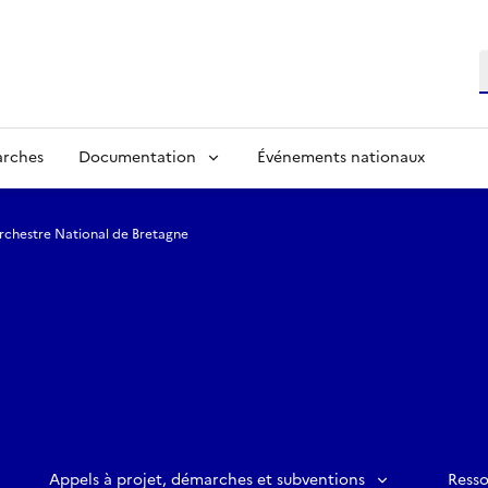
R
arches
Documentation
Événements nationaux
Orchestre National de Bretagne
Appels à projet, démarches et subventions
Ress