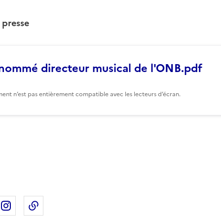
presse
s nommé directeur musical de l'ONB.pdf
ent n’est pas entièrement compatible avec les lecteurs d’écran.
ebook
ur X
rtager sur Linkedin
Partager sur Instagram
Copier dans le presse-papier