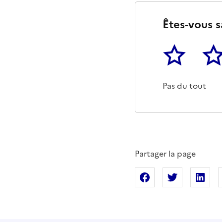
Êtes-vous s
1
2
Cette page ne p
Un p
Pas du tout
Partager la page
Partager sur Fac
Partager s
Pa