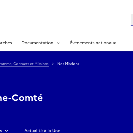
R
arches
Documentation
Événements nationaux
ramme, Contacts et Missions
Nos Missions
he-Comté
s
Actualité à la Une