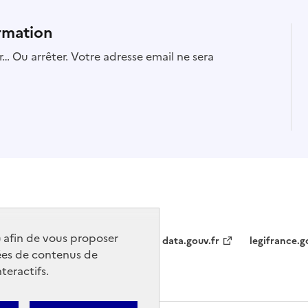
rmation
… Ou arrêter. Votre adresse email ne sera
) afin de vous proposer
data.gouv.fr
legifrance.g
ées de contenus de
teractifs.