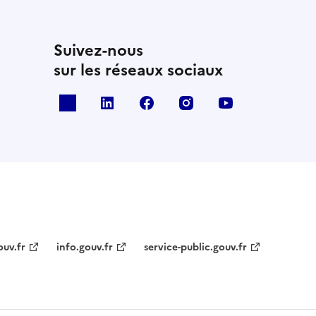
Suivez-nous
sur les réseaux sociaux
x
linkedin
facebook
instagram
youtube
ouv.fr
info.gouv.fr
service-public.gouv.fr