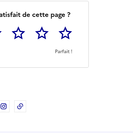
atisfait de cette page ?
3
4
5
as m'a pas du tout été utile
eu
Cette page m'a été moyennement utile
Cette page m'a été très utile
Cette page m'a été parfaitement 
Parfait !
ebook
ur X
rtager sur Linkedin
Partager sur Instagram
Copier dans le presse-papier