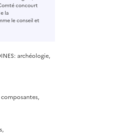
e-Comté concourt
e la
mme le conseil et
INES: archéologie,
rs composantes,
s,