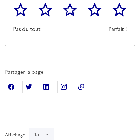
1
2
3
4
5
Cette page ne pas m'a pas du tout été utile
Un peu
Cette page m'a été moyennemen
Cette page m'a été trè
Cette page 
Pas du tout
Parfait !
Partager la page
Partager sur Facebook
Partager sur X
Partager sur Linkedin
Partager sur Instagram
Copier dans le presse
15
Affichage :