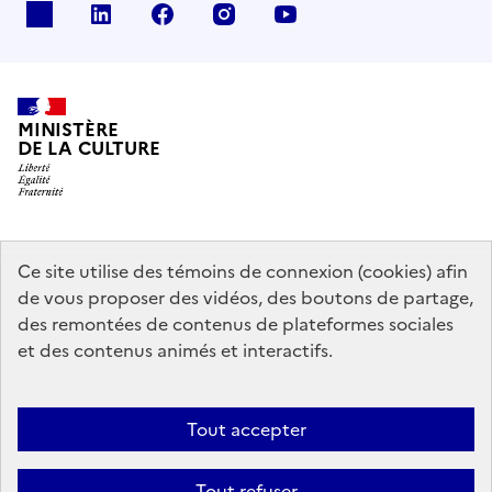
x
linkedin
facebook
instagram
youtube
MINISTÈRE
DE LA CULTURE
data.gouv.fr
legifrance.gouv.fr
info.gouv.fr
Ce site utilise des témoins de connexion (cookies) afin
de vous proposer des vidéos, des boutons de partage,
service-public.gouv.fr
des remontées de contenus de plateformes sociales
et des contenus animés et interactifs.
Mentions légales
Accessibilité : partiellement conforme
Politique
Tout accepter
d’utilisation des témoins de connexion (cookies)
Politique générale de
protection des données
Plan du site
Tout refuser