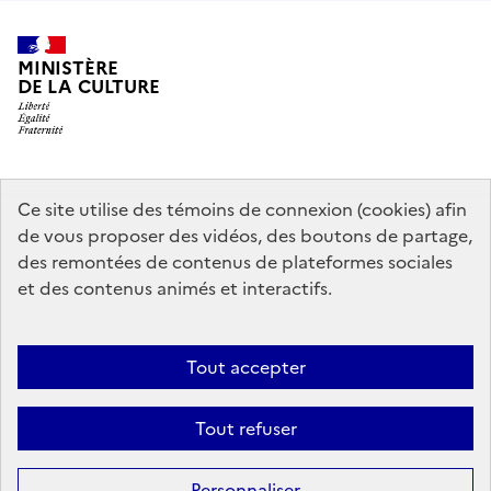
MINISTÈRE
DE LA CULTURE
data.gouv.fr
legifrance.gouv.fr
info.gouv.fr
Ce site utilise des témoins de connexion (cookies) afin
de vous proposer des vidéos, des boutons de partage,
service-public.gouv.fr
des remontées de contenus de plateformes sociales
et des contenus animés et interactifs.
Mentions légales
Accessibilité : partiellement conforme
Politique
Tout accepter
d’utilisation des témoins de connexion (cookies)
Politique générale de
protection des données
Plan du site
Tout refuser
Sauf mention contraire, tous les contenus de ce site sont sous
licence
Personnaliser