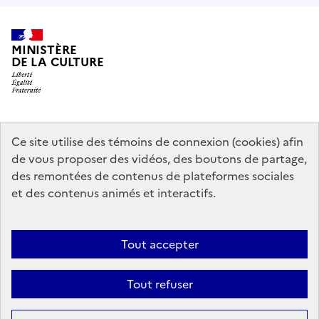
MINISTÈRE
DE LA CULTURE
data.gouv.fr
legifrance.gouv.fr
info.gouv.fr
Ce site utilise des témoins de connexion (cookies) afin
de vous proposer des vidéos, des boutons de partage,
service-public.gouv.fr
des remontées de contenus de plateformes sociales
et des contenus animés et interactifs.
Mentions légales
Accessibilité : partiellement conforme
Politique
Tout accepter
d’utilisation des témoins de connexion (cookies)
Politique générale de
protection des données
Plan du site
Tout refuser
Sauf mention contraire, tous les contenus de ce site sont sous
licence