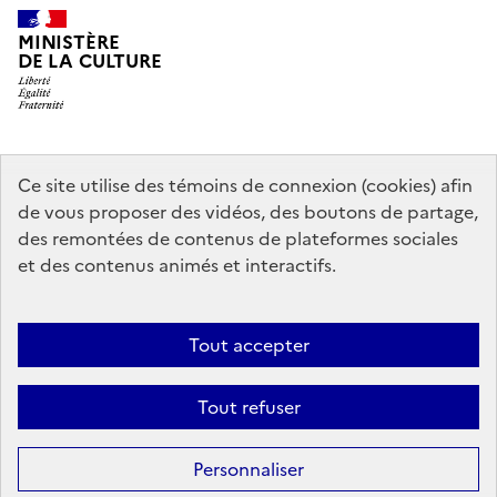
MINISTÈRE
DE LA CULTURE
data.gouv.fr
legifrance.gouv.fr
info.gouv.fr
Ce site utilise des témoins de connexion (cookies) afin
de vous proposer des vidéos, des boutons de partage,
service-public.gouv.fr
des remontées de contenus de plateformes sociales
et des contenus animés et interactifs.
Mentions légales
Accessibilité : partiellement conforme
Politique
Tout accepter
d’utilisation des témoins de connexion (cookies)
Politique générale de
protection des données
Plan du site
Tout refuser
Sauf mention contraire, tous les contenus de ce site sont sous
licence
Personnaliser
etalab-2.0