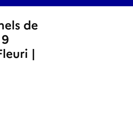
nels de
 9
euri |