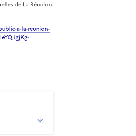
relles de La Réunion.
public-a-la-reunion-
IeYQIigjKg-