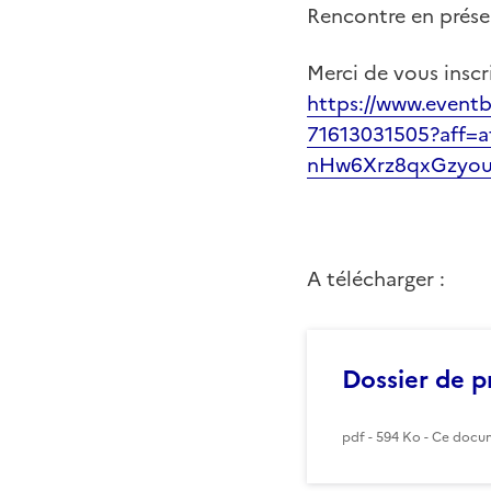
Rencontre en présen
Merci de vous inscri
https://www.eventbr
71613031505?aff=a
nHw6Xrz8qxGzyo
A télécharger :
Dossier de p
pdf - 594 Ko - Ce docum