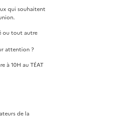
eux qui souhaitent
union.
é ou tout autre
r attention ?
bre à 10H au TÉAT
ateurs de la