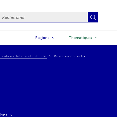
echercher
Lancer la
Régions
Thématiques
ucation artistique et culturelle
Venez rencontrer les
ions