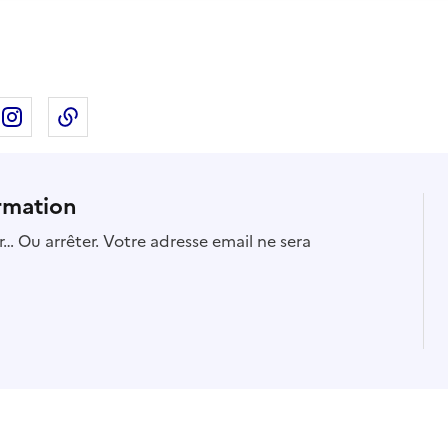
ebook
ur X
rtager sur Linkedin
Partager sur Instagram
Copier dans le presse-papier
rmation
… Ou arrêter. Votre adresse email ne sera