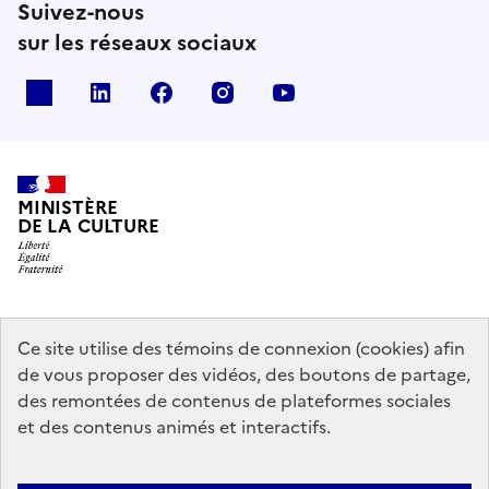
Suivez-nous
sur les réseaux sociaux
x
linkedin
facebook
instagram
youtube
MINISTÈRE
DE LA CULTURE
data.gouv.fr
legifrance.gouv.fr
info.gouv.fr
Ce site utilise des témoins de connexion (cookies) afin
de vous proposer des vidéos, des boutons de partage,
service-public.gouv.fr
des remontées de contenus de plateformes sociales
et des contenus animés et interactifs.
Mentions légales
Accessibilité : partiellement conforme
Politique