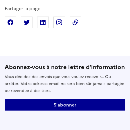
Partager la page
Partager sur Facebook
Partager sur X
Partager sur Linkedin
Partager sur Instagram
Copier dans le presse
Abonnez-vous à notre lettre d’information
Vous décidez des envois que vous voulez recevoir… Ou
arrêter. Votre adresse email ne sera bien sûr jamais partagée
ou revendue à des tiers.
S'abonner